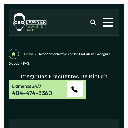
Home
/
Demanda colectiva contra BioLab en Georgia
/
BioLab – FAQ
Preguntas Frecuentes De BioLab
Llámenos 24/7
404-474-8360