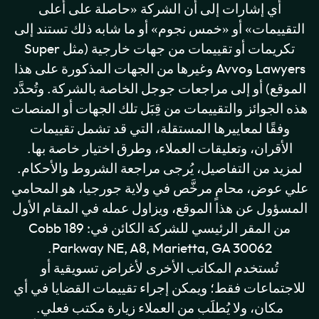
أي إشارات إلى أن الشركة «حاصلة على أعلى
التقييمات» أو «خمس نجوم» أو ما شابه ذلك تستند إلى
تكريمات أو تقييمات من جهات خارجية (مثل Super
Lawyers وAvvo وغيرها من الجهات المذكورة على هذا
الموقع) أو إلى مراجعات جوجل الخاصة بالشركة. وتُحدَّد
هذه الجوائز والتقييمات من قِبَل تلك الجهات أو المنصات
وفقًا لمعاييرها المستقلة، التي قد تشمل تقييمات
الأقران، وتعليقات العملاء، وطرق اختيار خاصة بها.
لمزيد من التفاصيل، يُرجى مراجعة الشروط والأحكام.
علي عوض، محامٍ مرخَّص في ولاية جورجيا، هو المحامي
المسؤول عن هذا الموقع، ويزاول عمله في المقام الأول
من المقر الرئيسي للشركة الكائن في: 189 Cobb
Parkway NE, A8, Marietta, GA 30062.
تُستخدم المكاتب الأخرى لأغراض تسويقية أو
للاجتماعات فقط؛ ويمكن إجراء تقييمات القضايا في أي
مكان، ولا يُطلَب من العملاء زيارة مكتب فعلي.