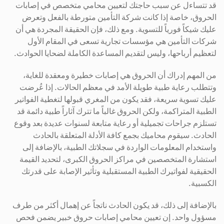
قد تتساءل عن سبب حاجتك لتعيين محامي متخصص في إصابات
الحروق، خاصة إذا كانت شركة التأمين متورطة بالفعل وتعرض
عليك شيكاً فورياً للتسوية. ومع ذلك، فإن الحقيقة المجردة هي أن
شركات التأمين هي مؤسسات تجارية تسعى في المقام الأول
لتعظيم أرباحها، وليس لتقديم المساعدة الكاملة لضحايا الحوادث.
من المهم إدراك أن الحروق هي إصابات خطيرة ومعقدة للغاية،
وتتطلب رعاية طبية طويلة الأمد في معظم الحالات. إذا عُرضت
عليك تسوية سريعة، فقد يكون من المغري قبولها لتغطية الفواتير
الطبية المتراكمة، ولكن الحروق غالباً ما تترك آثاراً طبية دائمة قد
تستلزم جراحات تجميلية أو رعاية متابعة لسنوات عديدة بعد وقوع
الحادث. سيقوم محاميك بجمع كافة الأدلة المتعلقة بالحادث
واستخدام المعلومات الواردة في سجلاتك الطبية، بالإضافة إلى
استشارة المتخصصين في مراكز الحروق الكبرى، لتحديد القيمة
الحقيقية لفواتيرك الطبية المستقبلية وتأثير الإصابة على قدرتك
الكسبية.
بالإضافة إلى ذلك، قد يكون الحادث ناتجاً عن إهمال أكثر من طرف
مسؤول واحد. إن تعيين محامي إصابات حروق خبير يضمن فحص