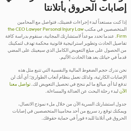
إصابات الحروق بأتلانتا
إذا كنت مستعداً لبدء إجراءات قضيتك، فتواصل مع المحامين
المتخصصين في مكتب
the CEO Lawyer Personal Injury Law
Firm
. عندما تحدد موعداً لاستشارتك المجانية، سنقوم بدراسة كافة
تفاصيل الحادث وتطوير استراتيجية قانونية محكمة تهدف لتمكينك
من الحصول على مبلغ التعويض الكامل الذي سيعينك على المضي
قدماً في حياتك بعد هذا الحادث الأليم.
نحن ندرك حجم الضغوط المالية والنفسية التي تتبع مثل هذه
الإصابات الكارثية، ولذلك نعمل بنظام أتعاب الطوارئ؛ أي أنك لن
تدفع لنا أي مبالغ ما لم ننجح في تحصيل التعويض لك.
تواصل معنا
الآن
لبدء رحلة البحث عن العدالة والمساءلة.
جدول استشارتك السرية الآن من خلال ملء نموذج الاتصال،
ويمكنك توقع رد سريع من أحد محامينا المتخصصين في إصابات
الحروق في أتلانتا للبدء فوراً في حماية حقوقك.