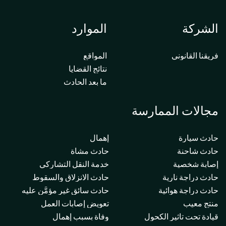
الشركة
الموارد
فريقنا القانوني
المواقع
نتائج القضايا
ما بعد الحادث
مجالات الممارسة
حادث سيارة
إهمال
حادث شاحنة
حادث مشاة
إصابة شخصية
خدمة النقل التشاركي
حادث دراجة نارية
حادث الانزلاق والسقوط
حادث دراجة هوائية
حادث سائق غير مؤمَّن عليه
منتج معيب
تعويض إصابات العمل
قيادة تحت تأثير الكحول
وفاة بسبب إهمال