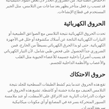
الأحماض الصناعية. من الضروري الحذر لأن بعض المواد الكيميائية
قد تسبب رد فعل متأخر يظهر بعد ساعات من التلامس، مثل الجير
المستخدم في قطاع الإنشاءات.
الحروق الكهربائية
تحدث الحروق الكهربائية نتيجة التلامس مع الصواعق الطبيعية أو
التيارات الكهربائية الناتجة عن أسلاك مكشوفة أو خلل في الأجهزة
الكهربائية. حتى لو بدا الحرق الكهربائي بسيطاً من الخارج، فمن
الضروري جداً الحصول على فحص طبي شامل، لأن التيار الكهربائي
قد يسبب أضراراً داخلية جسيمة للأعضاء الحيوية مثل القلب
والأعصاب والأنظمة الداخلية للجسم.
حروق الاحتكاك
تقع هذه الحروق عندما يتم كشط الطبقات السطحية للجلد نتيجة
التلامس العنيف مع مادة خشنة أو كاشطة. تشيع هذه الحروق في
حوادث الدراجات النارية عند الانزلاق على الأسفلت، أو عند ملامسة
السيور المتحركة بسرعة في المصانع أو أي مكونات ميكانيكية
سريعة الدوران.