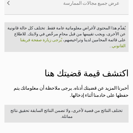
عرض جميع مجالات الممارسة
يُقدَّم هذا المحتوى لأغراض معلوماتية عامة فقط. تختلف كل حالة قانونية
عن الأخرى، ويجب تقييمها من قبل محامٍ مرخّص في ولايتك. للاطلاع
على قائمة المحامين لدينا وتراخيصهم،
يُرجى زيارة صفحة فريقنا
القانوني.
.
اكتشف قيمة قضيتك هنا
أخبرنا المزيد عن قضيتك أدناه. يرجى ملاحظة أن معلوماتك يتم
حفظها على خادمنا أثناء إدخالها.
تختلف النتائج من قضية لأخرى، ولا تضمن النتائج السابقة تحقيق نتائج
مماثلة.