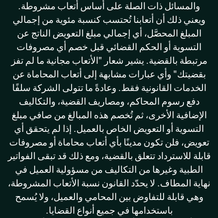
والمسائل ذات الصلة على أساس أتعاب مشروطة.
ويعني ذلك أن أتعابنا تُحتسب كنسبة مئوية من إجمالي
المبلغ المحصَّل، أي إجمالي مبلغ التعويض الناتج عن
التسوية أو الحكم القضائي قبل خصم أي مصروفات
مرتبطة بالقضية. يشير شعار "الأتعاب مجانية ما لم تفز
بقضيتك" وأي عبارات مشابهة إلى أتعاب المحاماة عن
الخدمات القانونية فقط. وعادةً ما تتولى الشركة سلفًا
دفع رسوم المحاكم، ومصاريف القضية، والتكاليف
الإضافية الأخرى، ثم تُخصم هذه المبالغ من صافي مبلغ
التسوية أو التعويض الخاص بالعميل. إذا لم يتحقق أي
تعويض، فلن تكون مدينًا بأي أتعاب محاماة أو مصروفات
قابلة للاسترداد تتعلق بالقضية، ومع ذلك قد تبقى الفواتير
الطبية وغيرها من التكاليف من مسؤولية العميل في
نهاية المطاف. لا يحدّد القانون نسبة الأتعاب المشروطة،
وهي قابلة للتفاوض بين المحامي والعميل، ولا يُسمح
باستخدامها في جميع أنواع القضايا.