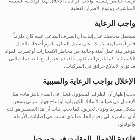
أربعة عناصر رئيسية: واجب الرعاية، الإخلال بهذا الواجب، السببية
المباشرة، ووقوع الأضرار الفعلية.
واجب الرعاية
سيعمل محاميك على إثبات أن الطرف المدعى عليه كان ملزماً
قانوناً بضمان سلامتك. على سبيل المثال، يلتزم أصحاب العمل
بتوفير بيئة عمل آمنة وخالية من مخاطر الانفجارات أو تسرب المواد
الكيميائية، كما يلتزم السائقون بالقيادة بحذر لمنع التصادمات التي
قد تؤدي لاندلاع حرائق في المركبات.
الإخلال بواجب الرعاية والسببية
يجب إظهار أن الطرف المسؤول فشل في القيام بالتزاماته، مثل
الإهمال في صيانة الأسلاك الكهربائية أو إنتاج جهاز منزلي يسخن
بشكل مفرط ويؤدي لحريق. كما يجب إثبات أن هذا التقصير هو الذي
أدى مباشرة إلى وقوع الحادث الذي تسبب في إصاباتك بالأرقام
والوقائع.
قاعدة الإهمال المقارن في جورجيا