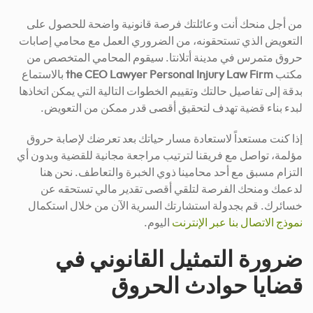
من أجل منحك أنت وعائلتك فرصة قانونية واضحة للحصول على
التعويض الذي تستحقونه، من الضروري العمل مع محامي إصابات
حروق متمرس في مدينة أتلانتا. سيقوم المحامي المتخصص من
مكتب
the CEO Lawyer Personal Injury Law Firm
بالاستماع
بدقة إلى تفاصيل حالتك وتقييم الخطوات التالية التي يمكن اتخاذها
لبدء بناء قضية تهدف لتحقيق أقصى قدر ممكن من التعويض.
إذا كنت مستعداً لاستعادة مسار حياتك بعد تعرضك لإصابة حروق
مؤلمة، تواصل مع فريقنا لترتيب مراجعة مجانية للقضية وبدون أي
التزام مسبق مع أحد محامينا ذوي الخبرة والتعاطف. نحن هنا
لدعمك ومنحك الفرصة لتلقي أقصى تقدير مالي تستحقه عن
خسائرك. قم بجدولة استشارتك السرية الآن من خلال استكمال
نموذج الاتصال بنا عبر الإنترنت
اليوم.
ضرورة التمثيل القانوني في
قضايا حوادث الحروق