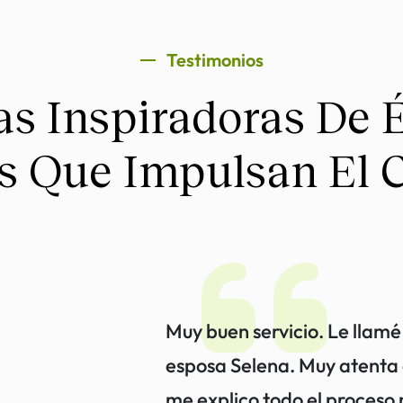
Testimonios
as Inspiradoras De 
es Que Impulsan El 
cibí de Arlette
Muy buen servicio. Le llamé
 el apoyo del
esposa Selena. Muy atenta 
ssel. Desde el
me explico todo el proceso