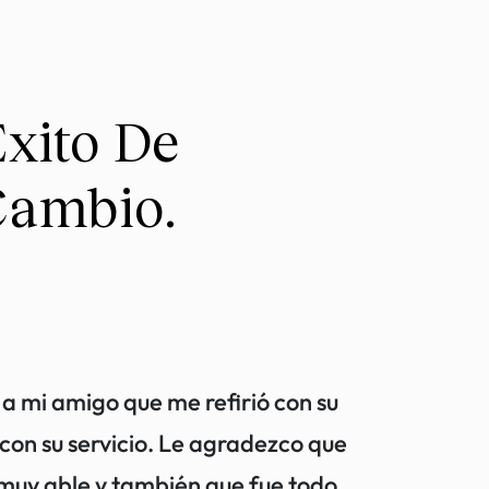
Éxito De
Cambio.
 a mi amigo que me refirió con su
Mi hijo tuvo
con su servicio. Le agradezco que
la asegurad
 muy able y también que fue todo
abogados est