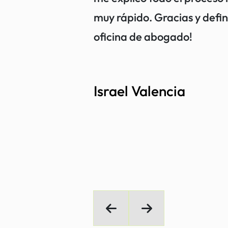
sional, atento y
muy rápido. Gracias y defi
do el proceso
oficina de abogado!
 siempre
pondiendo a todas
Israel Valencia
Me hicieron sentir