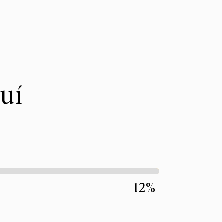
uí
12%