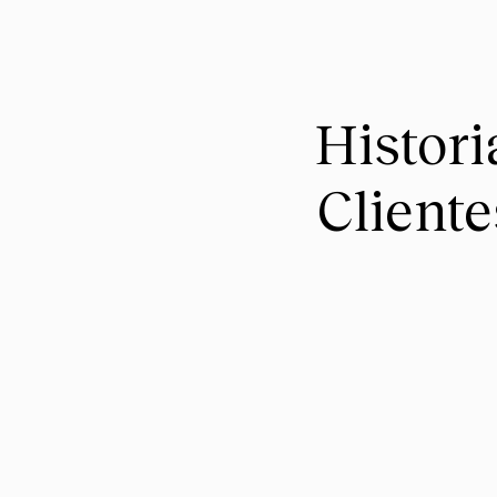
Histori
Client
Estoy muy agradecida con el servicio que re
Villegas en el manejo de mi caso, junto con
paralegal Antonio Sanchez y el abogado Ba