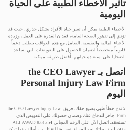
تأثير الأخطاء الطبية على الحياة
اليومية
الأخطاء الطبية يمكن أن تغير حياة الأفراد بشكل جذري، حيث قد
تؤدي إلى تدهور الصحة العامة، فقدان القدرة على العمل، وزيادة
الأعباء المالية والنفسية. التعامل مع هذه العواقب يتطلب دعماً
قانونياً متخصصاً لضمان الحصول على التعويضات التي تساعد
الضحايا على استعادة حياتهم بأفضل طريقة ممكنة.
اتصل بـ the CEO Lawyer
Personal Injury Law Firm
اليوم
لا تدع خطأ طبي يضيع حقك. فريق the CEO Lawyer Injury Law
Firm جاهز للدفاع عنك وضمان حصولك على التعويض الذي
تستحقه. اتصل الآن على الرقم المجانيALI-AWAD 833-254-
2923 لبدء رحلتك نحو العدالة. نحن هنا لنقاتل من أجلك بينما تركز