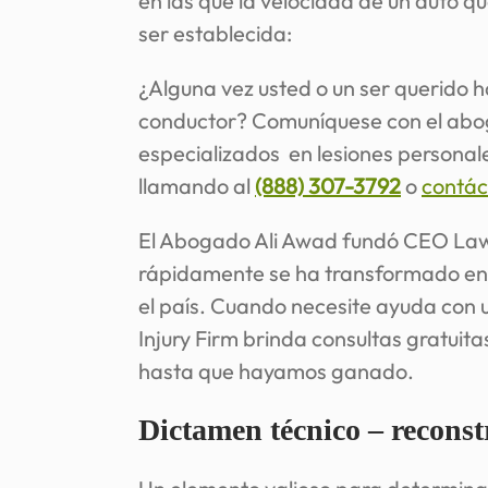
en las que la velocidad de un auto q
ser establecida:
¿Alguna vez usted o un ser querido ha
conductor? Comuníquese con el abog
especializados en lesiones persona
llamando al
(888) 307-3792
o
contác
El Abogado Ali Awad fundó CEO Lawy
rápidamente se ha transformado en 
el país. Cuando necesite ayuda con
Injury Firm brinda consultas gratuit
hasta que hayamos ganado.
Dictamen técnico – reconst